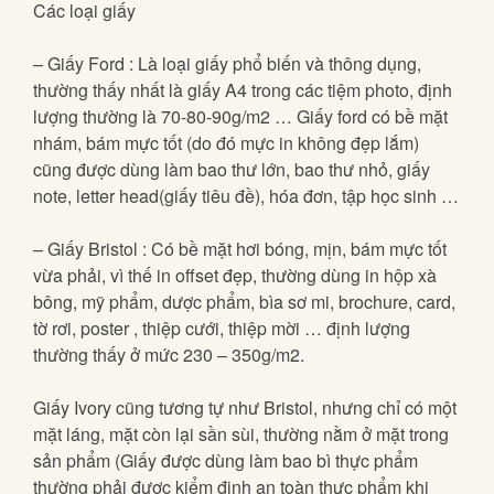
Các loại giấy
– Giấy Ford : Là loại giấy phổ biến và thông dụng,
thường thấy nhất là giấy A4 trong các tiệm photo, định
lượng thường là 70-80-90g/m2 … Giấy ford có bề mặt
nhám, bám mực tốt (do đó mực in không đẹp lắm)
cũng được dùng làm bao thư lớn, bao thư nhỏ, giấy
note, letter head(giấy tiêu đề), hóa đơn, tập học sinh …
– Giấy Bristol : Có bề mặt hơi bóng, mịn, bám mực tốt
vừa phải, vì thế in offset đẹp, thường dùng in hộp xà
bông, mỹ phẩm, dược phẩm, bìa sơ mi, brochure, card,
tờ rơi, poster , thiệp cưới, thiệp mời … định lượng
thường thấy ở mức 230 – 350g/m2.
Giấy Ivory cũng tương tự như Bristol, nhưng chỉ có một
mặt láng, mặt còn lại sần sùi, thường nằm ở mặt trong
sản phẩm (Giấy được dùng làm bao bì thực phẩm
thường phải được kiểm định an toàn thực phẩm khi