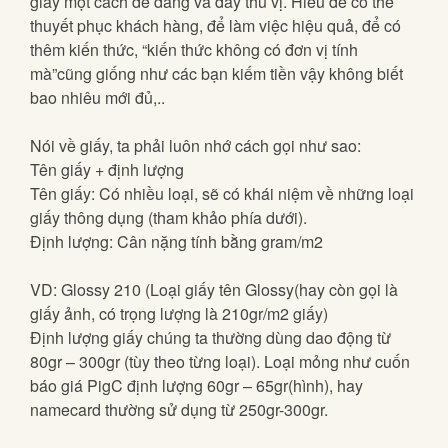
giấy một cách dễ dàng và đầy thú vị. Hiểu để có thể
thuyết phục khách hàng, để làm việc hiệu quả, để có
thêm kiến thức, “kiến thức không có đơn vị tính
mà”cũng giống như các bạn kiếm tiền vậy không biết
bao nhiêu mới đủ,..
Nói về giấy, ta phải luôn nhớ cách gọi như sao:
Tên giấy + định lượng
Tên giấy: Có nhiều loại, sẽ có khái niệm về những loại
giấy thông dụng (tham khảo phía dưới).
Định lượng: Cân nặng tính bằng gram/m2
VD: Glossy 210 (Loại giấy tên Glossy(hay còn gọi là
giấy ảnh, có trọng lượng là 210gr/m2 giấy)
Định lượng giấy chúng ta thường dùng dao động từ
80gr – 300gr (tùy theo từng loại). Loại mỏng như cuốn
báo giá PigC định lượng 60gr – 65gr(hình), hay
namecard thường sử dụng từ 250gr-300gr.