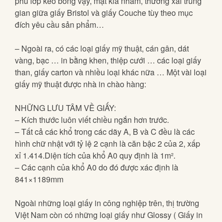
phủ lớp keo bóng vậy, mặt kia nhám, thường xài trung
gian giữa giấy Bristol và giấy Couche tùy theo mục
đích yêu cầu sản phẩm…
– Ngoài ra, có các loại giấy mỹ thuật, cán gân, dát
vàng, bạc … in bằng khen, thiệp cưới … các loại giấy
than, giấy carton và nhiều loại khác nữa … Một vài loại
giấy mỹ thuật được nhà in chào hàng:
NHỮNG LƯU TÂM VỀ GIẤY:
– Kích thước luôn viết chiều ngắn hơn trước.
– Tất cả các khổ trong các dãy A, B và C đều là các
hình chữ nhật với tỷ lệ 2 cạnh là căn bậc 2 của 2, xấp
xỉ 1.414.Diện tích của khổ A0 quy định là 1m².
– Các cạnh của khổ A0 do đó được xác định là
841×1189mm
Ngoài những loại giấy in công nghiệp trên, thị trường
Việt Nam còn có những loại giấy như Glossy ( Giấy in