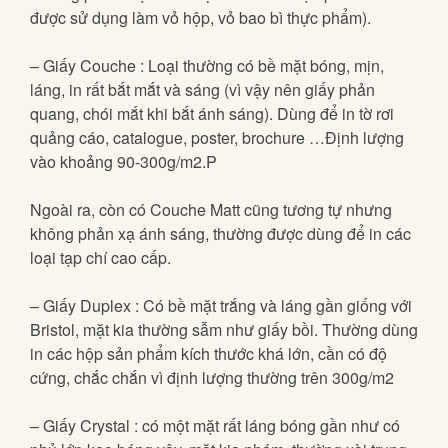
được sử dụng làm vỏ hộp, vỏ bao bì thực phẩm).
– Giấy Couche : Loại thường có bề mặt bóng, mịn,
láng, in rất bắt mắt và sáng (vì vậy nên giấy phản
quang, chói mắt khi bắt ánh sáng). Dùng để in tờ rơi
quảng cáo, catalogue, poster, brochure …Định lượng
vào khoảng 90-300g/m2.P
Ngoài ra, còn có Couche Matt cũng tương tự nhưng
không phản xạ ánh sáng, thường được dùng để in các
loại tạp chí cao cấp.
– Giấy Duplex : Có bề mặt trắng và láng gần giống với
Bristol, mặt kia thường sẫm như giấy bồi. Thường dùng
in các hộp sản phẩm kích thước khá lớn, cần có độ
cứng, chắc chắn vì định lượng thường trên 300g/m2
– Giấy Crystal : có một mặt rất láng bóng gần như có