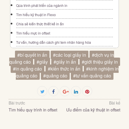
Qúa trình phát triển của ngành in
Tìm hiểu kỹ thuật in Flexo
Chia sẻ kiến thức thiết kế in ấn
Tìm hiểu mực in offset
Tư vấn, hướng dẫn cách ghi tem nhãn hàng hóa
#bí quyết in ấn
#các loại giấy in
#dịch vụ in
quảng cáo
#giấy
#giấy in ấn
#giới thiệu giấy in
#in quảng cáo
#kiến thức in ấn
#kinh nghiệm in
quảng cáo
#quảng cáo
#tư vấn quảng cáo
Facebook
Twitter
Google+
LinkedIn
Pinterest
Bài trước
Bài kế
Tìm hiểu quy trình in offset
Ưu điểm của kỹ thuật in offset