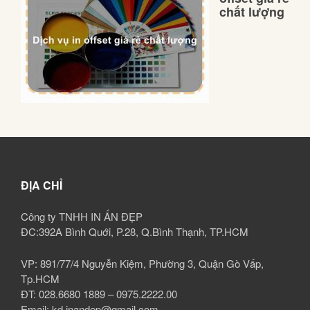
chất lượng
ĐỊA CHỈ
Công ty TNHH IN ẤN ĐẸP
ĐC:392A Bình Quới, P.28, Q.Bình Thạnh, TP.HCM
VP: 891/77/4 Nguyễn Kiệm, Phường 3, Quận Gò Vấp,
Tp.HCM
ĐT: 028.6680 1889 – 0975.2222.00
Email: kd.inandep@gmail.com