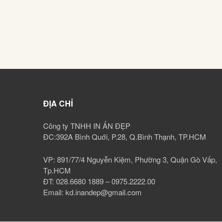
ĐỊA CHỈ
Công ty TNHH IN ẤN ĐẸP
ĐC:392A Bình Quới, P.28, Q.Bình Thạnh, TP.HCM
VP: 891/77/4 Nguyễn Kiệm, Phường 3, Quận Gò Vấp,
Tp.HCM
ĐT: 028.6680 1889 – 0975.2222.00
Email: kd.inandep@gmail.com