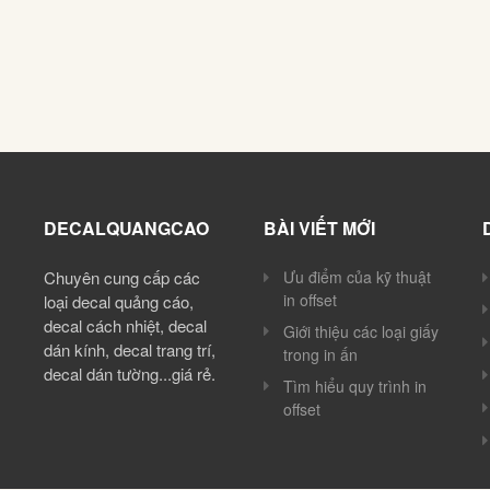
DECALQUANGCAO
BÀI VIẾT MỚI
Chuyên cung cấp các
Ưu điểm của kỹ thuật
in offset
loại decal quảng cáo,
decal cách nhiệt, decal
Giới thiệu các loại giấy
dán kính, decal trang trí,
trong in ấn
decal dán tường...giá rẻ.
Tìm hiểu quy trình in
offset