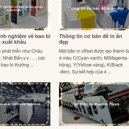
nh nghiệm về bao bì
Thông tin cơ bản để in ấn
 xuất khẩu
đẹp
 phát triển như Châu
Một bản in offset được tạo thành t
, Nhật Bản,v.v…. , các
4 màu C(Cyan-xanh), M(Magenta-
bao bì thường ...
hồng), Y(Yellow-vàng), K(Black
-đen). Sự kết hợp của 4 ...