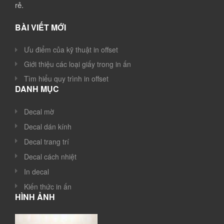
rẻ.
BÀI VIẾT MỚI
Ưu điểm của kỹ thuật in offset
Giới thiệu các loại giấy trong in ấn
Tìm hiểu quy trình in offset
DANH MỤC
Decal mờ
Decal dán kính
Decal trang trí
Decal cách nhiệt
In decal
Kiến thức in ấn
HÌNH ẢNH