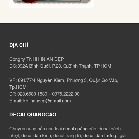
ĐỊA CHỈ
Công ty TNHH IN ẤN ĐẸP
ĐC:392A Bình Quới, P.28, Q.Bình Thạnh, TP.HCM
VP: 891/77/4 Nguyễn Kiệm, Phường 3, Quận Gò Vấp,
Tp.HCM
ĐT: 028.6680 1889 – 0975.2222.00
Email: kd.inandep@gmail.com
DECALQUANGCAO
Chuyên cung cấp các loại decal quảng cáo, decal cách
nhiệt, decal dán kính, decal trang trí, decal dán tường...giá