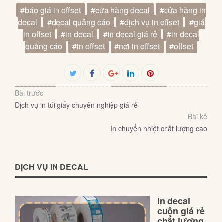
#báo giá in offset
#cửa hàng decal
#cửa hàng in
decal
#decal quảng cáo
#dịch vụ in offset
#giá
in offset
#in decal
#in decal giá rẻ
#in decal
quảng cáo
#in offset
#nơi in offset
#offset
Facebook
Twitter
Google+
LinkedIn
Pinterest
Bài trước
Dịch vụ in túi giấy chuyên nghiệp giá rẻ
Bài kế
In chuyển nhiệt chất lượng cao
DỊCH VỤ IN DECAL
In decal
cuộn giá rẻ
chất lượng