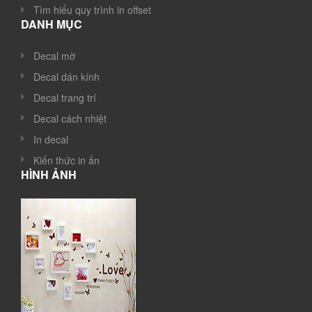
Tìm hiểu quy trình in offset
DANH MỤC
Decal mờ
Decal dán kính
Decal trang trí
Decal cách nhiệt
In decal
Kiến thức in ấn
HÌNH ẢNH