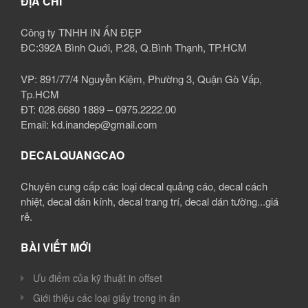
ĐỊA CHỈ
Công ty TNHH IN ẤN ĐẸP
ĐC:392A Bình Quới, P.28, Q.Bình Thạnh, TP.HCM
VP: 891/77/4 Nguyễn Kiệm, Phường 3, Quận Gò Vấp,
Tp.HCM
ĐT: 028.6680 1889 – 0975.2222.00
Email: kd.inandep@gmail.com
DECALQUANGCAO
Chuyên cung cấp các loại decal quảng cáo, decal cách
nhiệt, decal dán kính, decal trang trí, decal dán tường...giá
rẻ.
BÀI VIẾT MỚI
Ưu điểm của kỹ thuật in offset
Giới thiệu các loại giấy trong in ấn