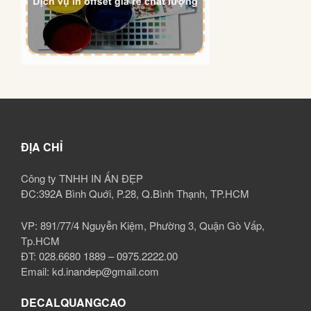
ĐỊA CHỈ
Công ty TNHH IN ẤN ĐẸP
ĐC:392A Bình Quới, P.28, Q.Bình Thạnh, TP.HCM
VP: 891/77/4 Nguyễn Kiệm, Phường 3, Quận Gò Vấp,
Tp.HCM
ĐT: 028.6680 1889 – 0975.2222.00
Email: kd.inandep@gmail.com
DECALQUANGCAO