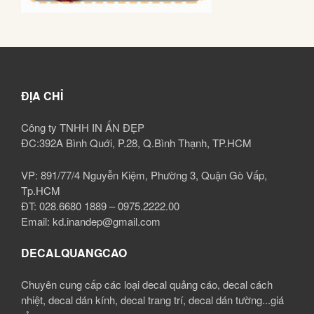
ĐỊA CHỈ
Công ty TNHH IN ẤN ĐẸP
ĐC:392A Bình Quới, P.28, Q.Bình Thạnh, TP.HCM
VP: 891/77/4 Nguyễn Kiệm, Phường 3, Quận Gò Vấp,
Tp.HCM
ĐT: 028.6680 1889 – 0975.2222.00
Email: kd.inandep@gmail.com
DECALQUANGCAO
Chuyên cung cấp các loại decal quảng cáo, decal cách
nhiệt, decal dán kính, decal trang trí, decal dán tường...giá