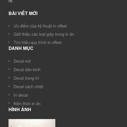
rẻ.
BÀI VIẾT MỚI
Ưu điểm của kỹ thuật in offset
Giới thiệu các loại giấy trong in ấn
Tìm hiểu quy trình in offset
DANH MỤC
Decal mờ
Decal dán kính
Decal trang trí
Decal cách nhiệt
In decal
Kiến thức in ấn
HÌNH ẢNH