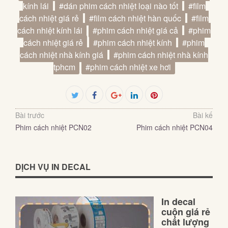
kính lái
#dán phim cách nhiệt loại nào tốt
#film
cách nhiệt giá rẻ
#film cách nhiệt hàn quốc
#film
cách nhiệt kính lái
#phim cách nhiệt giá cả
#phim
cách nhiệt giá rẻ
#phim cách nhiệt kính
#phim
cách nhiệt nhà kính giá
#phim cách nhiệt nhà kính
tphcm
#phim cách nhiệt xe hơi
Facebook
Twitter
Google+
LinkedIn
Pinterest
Bài trước
Bài kế
Phim cách nhiệt PCN02
Phim cách nhiệt PCN04
DỊCH VỤ IN DECAL
In decal
cuộn giá rẻ
chất lượng