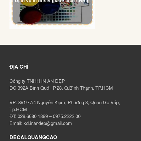
ĐỊA CHỈ
Công ty TNHH IN ẤN ĐẸP
ĐC:392A Bình Quới, P.28, Q.Bình Thạnh, TP.HCM
VP: 891/77/4 Nguyễn Kiệm, Phường 3, Quận Gò Vấp,
Tp.HCM
ĐT: 028.6680 1889 – 0975.2222.00
Email: kd.inandep@gmail.com
DECALQUANGCAO