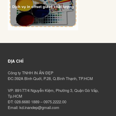
ĐỊA CHỈ
Công ty TNHH IN ẤN ĐẸP
ĐC:392A Bình Quới, P.28, Q.Bình Thạnh, TP.HCM
VP: 891/77/4 Nguyễn Kiệm, Phường 3, Quận Gò Vấp,
Tp.HCM
ĐT: 028.6680 1889 – 0975.2222.00
Email: kd.inandep@gmail.com