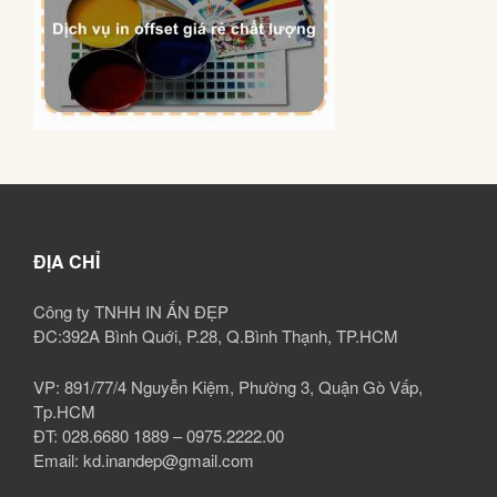
ĐỊA CHỈ
Công ty TNHH IN ẤN ĐẸP
ĐC:392A Bình Quới, P.28, Q.Bình Thạnh, TP.HCM
VP: 891/77/4 Nguyễn Kiệm, Phường 3, Quận Gò Vấp,
Tp.HCM
ĐT: 028.6680 1889 – 0975.2222.00
Email: kd.inandep@gmail.com