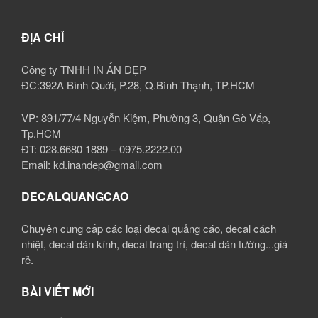
ĐỊA CHỈ
Công ty TNHH IN ẤN ĐẸP
ĐC:392A Bình Quới, P.28, Q.Bình Thạnh, TP.HCM
VP: 891/77/4 Nguyễn Kiệm, Phường 3, Quận Gò Vấp,
Tp.HCM
ĐT: 028.6680 1889 – 0975.2222.00
Email: kd.inandep@gmail.com
DECALQUANGCAO
Chuyên cung cấp các loại decal quảng cáo, decal cách
nhiệt, decal dán kính, decal trang trí, decal dán tường...giá
rẻ.
BÀI VIẾT MỚI