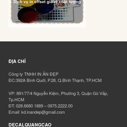
ĐỊA CHỈ
Công ty TNHH IN ẤN ĐẸP
ĐC:392A Bình Quới, P.28, Q.Bình Thạnh, TP.HCM
VP: 891/77/4 Nguyễn Kiệm, Phường 3, Quận Gò Vấp,
Tp.HCM
ĐT: 028.6680 1889 – 0975.2222.00
Email: kd.inandep@gmail.com
DECALQUANGCAO