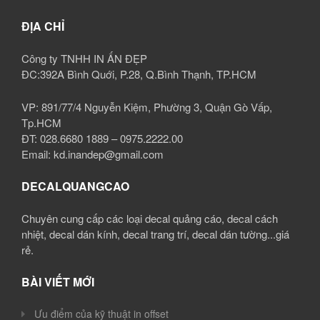
ĐỊA CHỈ
Công ty TNHH IN ẤN ĐẸP
ĐC:392A Bình Quới, P.28, Q.Bình Thạnh, TP.HCM
VP: 891/77/4 Nguyễn Kiệm, Phường 3, Quận Gò Vấp,
Tp.HCM
ĐT: 028.6680 1889 – 0975.2222.00
Email: kd.inandep@gmail.com
DECALQUANGCAO
Chuyên cung cấp các loại decal quảng cáo, decal cách
nhiệt, decal dán kính, decal trang trí, decal dán tường...giá
rẻ.
BÀI VIẾT MỚI
Ưu điểm của kỹ thuật in offset