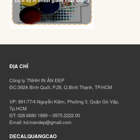
ĐỊA CHỈ
Công ty TNHH IN ẤN ĐẸP
ĐC:392A Bình Quới, P.28, Q.Bình Thạnh, TP.HCM
VP: 891/77/4 Nguyễn Kiệm, Phường 3, Quận Gò Vấp,
Tp.HCM
ĐT: 028.6680 1889 – 0975.2222.00
Email: kd.inandep@gmail.com
DECALQUANGCAO